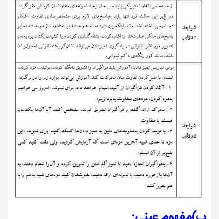
ب)
مفهوم
عینی
: