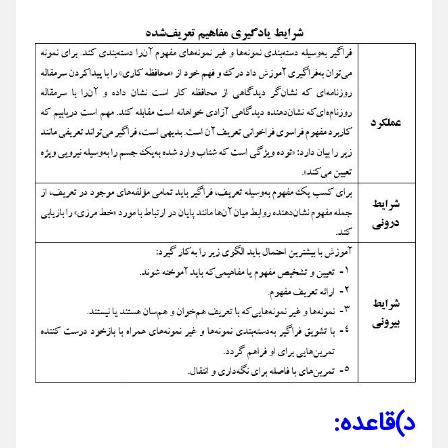
د)
قاعده
: